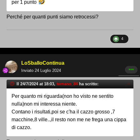
per 1 punto
Perché per quanti punti siamo retrocessi?
4
LoSballoContinua
Inviato
24 Luglio 2024
Il 24/7/2024 at 18:03,
ternano_84
ha scritto:
Per quanto mi riguarda(non ho visto ne sentito
nulla)non mi interessa niente.
Contano i risultati,poi se c'ha il cazzo grosso ,7
macchine,8 ville..,il resto non me ne frega una cippa
di cazzo.