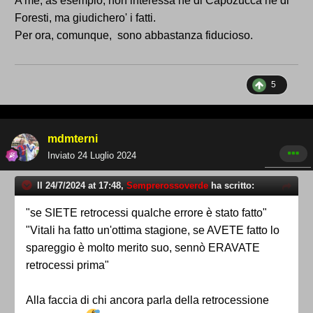
A me, as esempio, non interessa né di Capozucca né di
Foresti, ma giudichero' i fatti.
Per ora, comunque, sono abbastanza fiducioso.
5
mdmterni
Inviato
24 Luglio 2024
Il 24/7/2024 at 17:48,
Semprerossoverde
ha scritto:
"se SIETE retrocessi qualche errore è stato fatto"
"Vitali ha fatto un'ottima stagione, se AVETE fatto lo
spareggio è molto merito suo, sennò ERAVATE
retrocessi prima"
Alla faccia di chi ancora parla della retrocessione