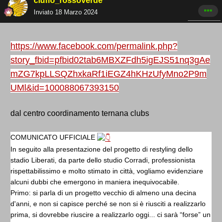
ciuffo_rossoverde
Inviato
18 Marzo 2024
https://www.facebook.com/permalink.php?
story_fbid=pfbid02tab6MBXZFdh5igEJS51nq3gAe
mZG7kpLLSQZhxkaRf1iEGZ4hKHzUfyMno2P9m
UMl&id=100088067393150
dal centro coordinamento ternana clubs
COMUNICATO UFFICIALE
In seguito alla presentazione del progetto di restyling dello
stadio Liberati, da parte dello studio Corradi, professionista
rispettabilissimo e molto stimato in città, vogliamo evidenziare
alcuni dubbi che emergono in maniera inequivocabile.
Primo: si parla di un progetto vecchio di almeno una decina
d'anni, e non si capisce perché se non si è riusciti a realizzarlo
prima, si dovrebbe riuscire a realizzarlo oggi... ci sarà “forse” un