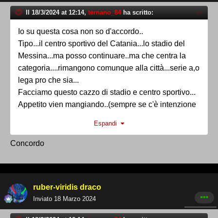
Il 18/3/2024 at 12:14,
ternano_84
ha scritto:
Io su questa cosa non so d'accordo..
Tipo...il centro sportivo del Catania...lo stadio del
Messina...ma posso continuare..ma che centra la
categoria....rimangono comunque alla città...serie a,o
lega pro che sia...
Facciamo questo cazzo di stadio e centro sportivo...
Appetito vien mangiando..(sempre se c'è intenzione
di farli).
Espandi
Concordo
ruber-viridis draco
Inviato
18 Marzo 2024