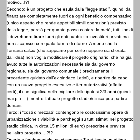
motivo…!?!
Secondo: è un progetto che esula dalla “legge stadi”, quindi da
finanziare completamente fuori da ogni beneficio compensativo
(unico aspetto che rende appetibili simili operazioni) previsto
dalla legge, perciò per quanto possa costare la metà, tutti i soldi
li dovrebbero tirare fuori gli enti pubblici o investitori privati ma
non si capisce con quale forma di ritorno. A meno che la
Ternana calcio (che sappiamo per certo neppure sia sfiorata
dall’idea) non voglia modificare il progetto originario, che ha già
avuto tutte le autorizzazioni necessarie sia dal governo
regionale, sia dal governo comunale ( precisamente il
precedente guidato dall'ex sindaco Latini), e ripartire da capo
con un nuovo progetto esecutivo e iter autorizzativi (affatto
certi), il che significa nella migliore delle ipotesi 2/3 anni (quindi
mai più….) mentre l’attuale progetto stadio/clinica può partire
domani.
Terzo: i “costi dimezzati” contengono le costosissime opere di
urbanizzazione ( viabilità e parcheggi su tutti stimati nel progetto
stadio clinica, in circa 15 milioni di euro) prescritte e previste
nell’altro progetto….?!?
Quarto e fondamentale: se si conosce Terni, basta un attimo