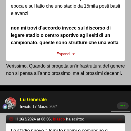
epoca e sul fatto che uno stadio da 15mila posti basti
e avanzi.
non mi trovi d'accordo invece sul discorso di
legare stadio o centro sportivo agli esiti di un
campionato. queste sono strutture che una volta
costruite si legano alla squadra in maniera
Espandi
indissolubile.
dello stadio e del centro sportivo non
si può parlare solo quando stai bene in classifica,
Verissimo. Quando si progetta un'infrastruttura del genere
non è una cosa che si fa in 3 mesi. è una cosa che
non si pensa all'anno prossimo, ma ai prossimi decenni.
va fatta a prescindere, nel bene o nel male. quindi
allo stesso tempo ti dico che non è più neanche
l'epoca dove lo stadio lo costruivi all'improvviso
Lu Generale
durante l'estate dopo una promozione in serie a
Inviato
17 Marzo 2024
come accaduto altrove negli anni sessanta-settanta
ecc.
Il 16/3/2024 at 08:06,
blasco
ha scritto:
Lo stadio nuovo a terni lo riempi o comunque ci