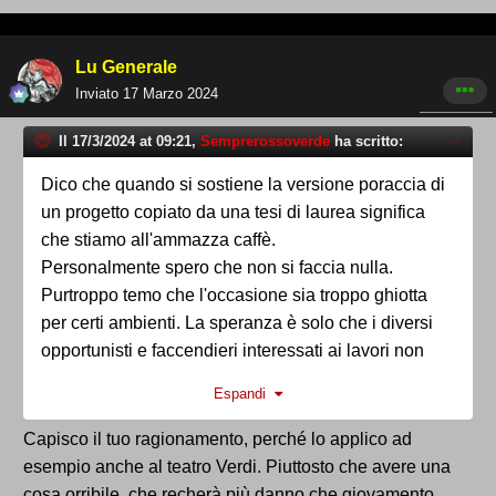
Lu Generale
Inviato
17 Marzo 2024
Il 17/3/2024 at 09:21,
Semprerossoverde
ha scritto:
Dico che quando si sostiene la versione poraccia di
un progetto copiato da una tesi di laurea significa
che stiamo all'ammazza caffè.
Personalmente spero che non si faccia nulla.
Purtroppo temo che l'occasione sia troppo ghiotta
per certi ambienti. La speranza è solo che i diversi
opportunisti e faccendieri interessati ai lavori non
siano capaci di trovare l'accordo per spartirsi la torta.
Espandi
Diciamo che con questo livello e vista la disparità di
interessi da tutelare c'è anche questa possibilità.
Capisco il tuo ragionamento, perché lo applico ad
Le infrastrutture sportive (mi limito a quelle) sono
esempio anche al teatro Verdi. Piuttosto che avere una
necessariamente espressione della società
cosa orribile, che recherà più danno che giovamento,