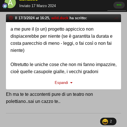
Inviato
17 Marzo 2024
Il 17/3/2024 at 16:25,
wild.duck
ha scritto:
a me pure il (o un) progetto appiccico non
dispiacerebbe per niente (se è garantita la durata e
costa parecchio di meno - leggi, o fai così o non fai
niente)
Oltretutto le uniche cose che non mi fanno impazzire,
cioè quelle casupole gialle, i vecchi gradoni
completamente a vista e gli alberi dipinti o plastificati
Espandi
di rosso e verde penso sarebbero tranquillamente
evitabili o modificabili, soprattutto gli alberi.
Eh ma te te accontenti pure di un teatro non
polettiano..sai un cazzo te..
poi, tanto, parliamo del nulla
2