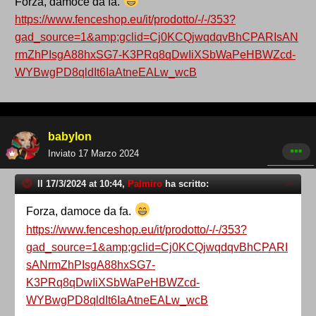
Forza, damoce da fa.
https://www.fenceshop.eu/it/prodotto/-/-/353?
gad_source=1&amp;gclid=Cj0KCQjwqdqvBhCPARIsAN
rmZhPIsgA88hxSG7-K3PRq8qDwIiXSbWaPeHBWZcd-
WYBwgPD8qldIt6IaAtneEALw_wcB
babylon
Inviato
17 Marzo 2024
Il 17/3/2024 at 10:44,
Palmiro
ha scritto:
Forza, damoce da fa.
https://www.fenceshop.eu/it/prodotto/-/-/353?
gad_source=1&amp;gclid=Cj0KCQjwqdqvBhCPARI
sANrmZhPIsgA88hxSG7-
K3PRq8qDwIiXSbWaPeHBWZcd-
WYBwgPD8qldIt6IaAtneEALw_wcB