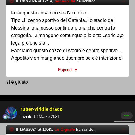
Il 18/3/2024 at 12:14,
ternano_84
ha scritto:
Io su questa cosa non so d'accordo..
Tipo...il centro sportivo del Catania...lo stadio del
Messina...ma posso continuare..ma che centra la
categoria....rimangono comunque alla città...serie a,o
lega pro che sia...
Facciamo questo cazzo di stadio e centro sportivo...
Appetito vien mangiando..(sempre se c'è intenzione
di farli).
Espandi
sì è giusto
ruber-viridis draco
Inviato
18 Marzo 2024
Il 16/3/2024 at 10:45,
Lu Cignale
ha scritto: