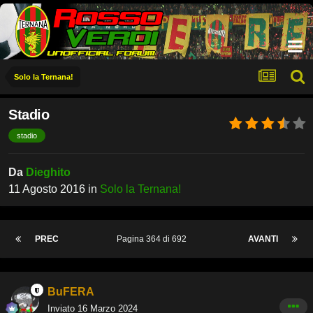
Solo la Ternana!
Stadio
stadio
Da
Dieghito
11 Agosto 2016
in
Solo la Ternana!
PREC
Pagina 364 di 692
AVANTI
BuFERA
Inviato
16 Marzo 2024