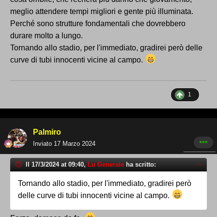
calcistica che le commissiona e le paga,
meglio attendere tempi migliori e gente più illuminata.
rappresentano le sue ambizioni, la sua capacità
Perché sono strutture fondamentali che dovrebbero
progettuale e organizzativa.
durare molto a lungo.
Quindi, nel nostro caso, meglio aspettare la
Tornando allo stadio, per l'immediato, gradirei però delle
prossima gestione incrociando le dita che sia la volta
curve di tubi innocenti vicine al campo.
buona.
1
Palmiro
Inviato
17 Marzo 2024
Il 17/3/2024 at 09:40,
Lu Generale
ha scritto:
Tornando allo stadio, per l'immediato, gradirei però
delle curve di tubi innocenti vicine al campo.