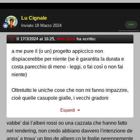
Lu Cignale
Inviato
18 Marzo 2024
Il 17/3/2024 at 16:25,
wild.duck
ha scritto:
a me pure il (o un) progetto appiccico non
dispiacerebbe per niente (se è garantita la durata e
costa parecchio di meno - leggi, o fai così o non fai
niente)
Oltretutto le uniche cose che non mi fanno impazzire,
cioè quelle casupole gialle, i vecchi gradoni
completamente a vista e gli alberi dipinti o plastificati
Espandi
di rosso e verde penso sarebbero tranquillamente
evitabili o modificabili, soprattutto gli alberi.
vabbe' dai l'alberi rossi so una cazzata che hanno fatto
nel rendering, non credo abbiano davvero l'intenzione de
poi, tanto, parliamo del nulla
anna' a trova' un tipo de albero co le foglie perennemente