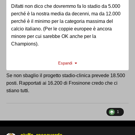
Difatti non dico che dovremmo fa lo stadio da 5.000
perché è la nostra media da decenni, ma da 12.000
perché è il minimo per la categoria massima del
calcio italiano. (Per le coppie europee è ancora
minore per cui sarebbe OK anche per la
Champions).
Ma vedo che tutti i progetti propongono circa 16.000
Espandi
tipo Frosinone: sbagliato ma ancora accettabile. Se
invece tu o qualcun altro propone 20.000 come
Se non sbaglio il progetto stadio-clinica prevede 18.500
l'Atalanta o 25.000 come l'Udinese o 41.000 come la
posti. Rapportati ai 16.200 di Frosinone credo che ci
Juve allora te lo dico da oggi che resterà sempre
stiano tutti.
quasi tutto vuoto per un altro secolo.
Scommettiamoci una caffè e poi tra 10 anni o
speramo 50 anni ci rincontriamo e vediamo chi c'ha
1
ragione.