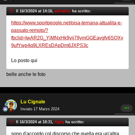
Il 16/3/2024 at 14:16,
adriatico
ha scritto:
https://www.sportpeople.net/pisa-ternana-attualita-e-
passato-remoto/?
fbclid=IwAR2G_YjMNxHk9vij79ymGGEavgfv6SQXy
9ufYwp4q9LXREsDApDm6JXPS3c
Lo posto qui
belle anche le foto
Lu Cignale
Inviato
17 Marzo 2024
Il 16/3/2024 at 18:31,
Aghy
ha scritto:
sono d'accordo col discorso che quella era un'altra